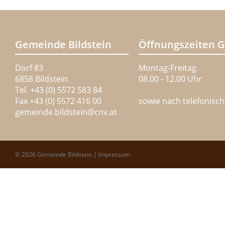
Gemeinde Bildstein
Öffnungszeiten 
Dorf 83
Montag-Freitag
6858 Bildstein
08.00 - 12.00 Uhr
Tel. +43 (0) 5572 583 84
Fax +43 (0) 5572 416 00
sowie nach telefonisc
gemeinde.bildstein@
cnv.at
© 2026 Gemeinde Bildstein |
Impressum