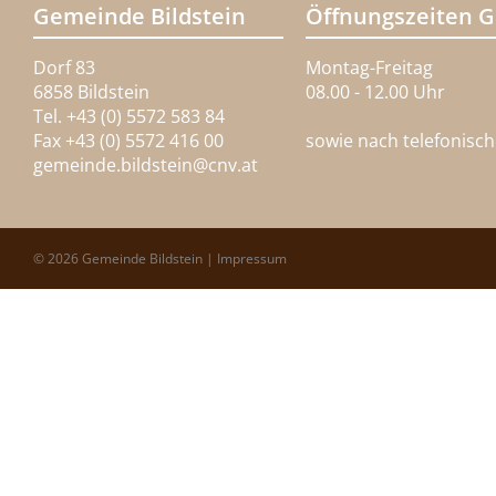
Gemeinde Bildstein
Öffnungszeiten 
Dorf 83
Montag-Freitag
6858 Bildstein
08.00 - 12.00 Uhr
Tel. +43 (0) 5572 583 84
Fax +43 (0) 5572 416 00
sowie nach telefonisc
gemeinde.bildstein@
cnv.at
© 2026 Gemeinde Bildstein |
Impressum