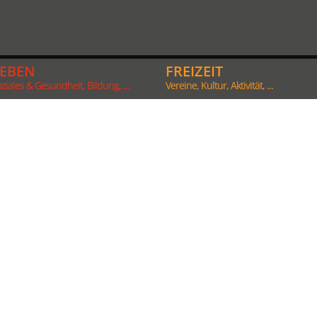
LEBEN
FREIZEIT
ziales & Gesundheit, Bildung, ...
Vereine, Kultur, Aktivität, ...