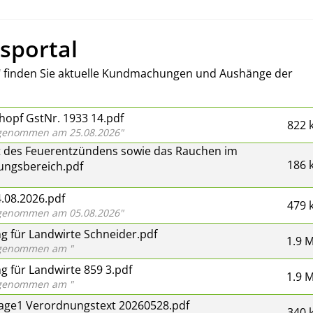
sportal
l" finden Sie aktuelle Kundmachungen und Aushänge der
opf GstNr. 1933 14.pdf
822 
abgenommen am 25.08.2026"
 des Feuerentzündens sowie das Rauchen im
186 
ungsbereich.pdf
.08.2026.pdf
479 
abgenommen am 05.08.2026"
 für Landwirte Schneider.pdf
1.9 
abgenommen am "
 für Landwirte 859 3.pdf
1.9 
abgenommen am "
lage1 Verordnungstext 20260528.pdf
340 