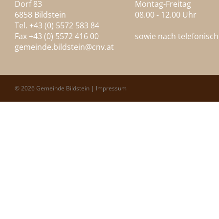
Dorf 83
Montag-Freitag
6858 Bildstein
08.00 - 12.00 Uhr
Tel. +43 (0) 5572 583 84
Fax +43 (0) 5572 416 00
sowie nach telefonisc
gemeinde.bildstein@
cnv.at
© 2026 Gemeinde Bildstein |
Impressum