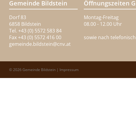
Gemeinde Bildstein
Öffnungszeiten 
Dorf 83
Montag-Freitag
6858 Bildstein
08.00 - 12.00 Uhr
Tel. +43 (0) 5572 583 84
Fax +43 (0) 5572 416 00
sowie nach telefonisc
gemeinde.bildstein@
cnv.at
© 2026 Gemeinde Bildstein |
Impressum