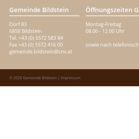
Gemeinde Bildstein
Öffnungszeiten 
Dorf 83
Montag-Freitag
6858 Bildstein
08.00 - 12.00 Uhr
Tel. +43 (0) 5572 583 84
Fax +43 (0) 5572 416 00
sowie nach telefonisc
gemeinde.bildstein@
cnv.at
© 2026 Gemeinde Bildstein |
Impressum