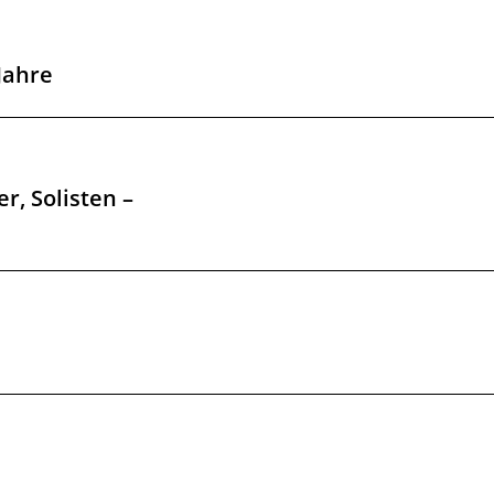
Jahre
r, Solisten –