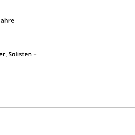
Jahre
r, Solisten –