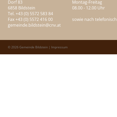
Dorf 83
Montag-Freitag
6858 Bildstein
08.00 - 12.00 Uhr
Tel. +43 (0) 5572 583 84
Fax +43 (0) 5572 416 00
sowie nach telefonisc
gemeinde.bildstein@
cnv.at
© 2026 Gemeinde Bildstein |
Impressum