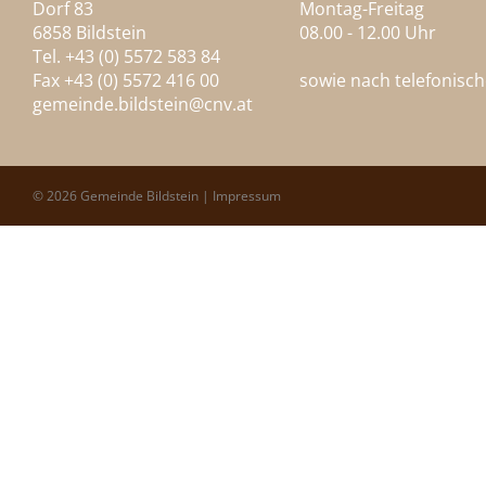
Dorf 83
Montag-Freitag
6858 Bildstein
08.00 - 12.00 Uhr
Tel. +43 (0) 5572 583 84
Fax +43 (0) 5572 416 00
sowie nach telefonisc
gemeinde.bildstein@
cnv.at
© 2026 Gemeinde Bildstein |
Impressum