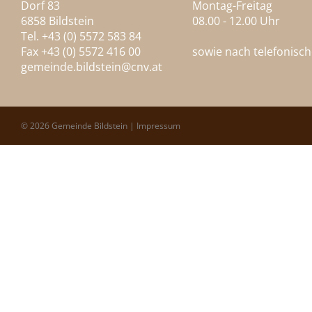
Dorf 83
Montag-Freitag
6858 Bildstein
08.00 - 12.00 Uhr
Tel. +43 (0) 5572 583 84
Fax +43 (0) 5572 416 00
sowie nach telefonisc
gemeinde.bildstein@
cnv.at
© 2026 Gemeinde Bildstein |
Impressum