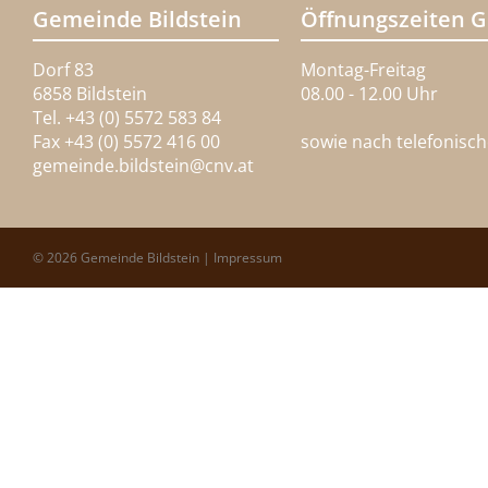
Gemeinde Bildstein
Öffnungszeiten 
Dorf 83
Montag-Freitag
6858 Bildstein
08.00 - 12.00 Uhr
Tel. +43 (0) 5572 583 84
Fax +43 (0) 5572 416 00
sowie nach telefonisc
gemeinde.bildstein@
cnv.at
© 2026 Gemeinde Bildstein |
Impressum