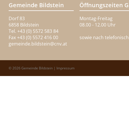
Gemeinde Bildstein
Öffnungszeiten 
Dorf 83
Montag-Freitag
6858 Bildstein
08.00 - 12.00 Uhr
Tel. +43 (0) 5572 583 84
Fax +43 (0) 5572 416 00
sowie nach telefonisc
gemeinde.bildstein@
cnv.at
© 2026 Gemeinde Bildstein |
Impressum