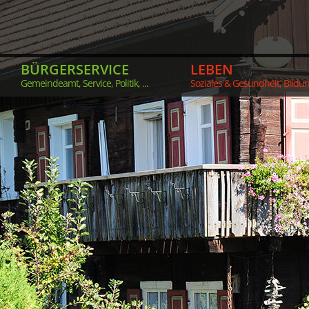
BÜRGERSERVICE
LEBEN
Gemeindeamt, Service, Politik, ...
Soziales & Gesundheit, Bildung