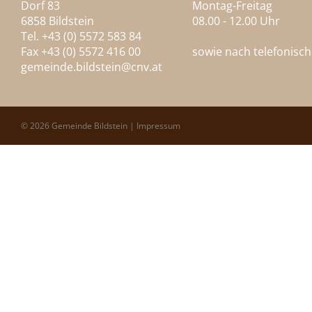
Dorf 83
Montag-Freitag
6858 Bildstein
08.00 - 12.00 Uhr
Tel. +43 (0) 5572 583 84
Fax +43 (0) 5572 416 00
sowie nach telefonisc
gemeinde.bildstein@
cnv.at
© 2026 Gemeinde Bildstein |
Impressum