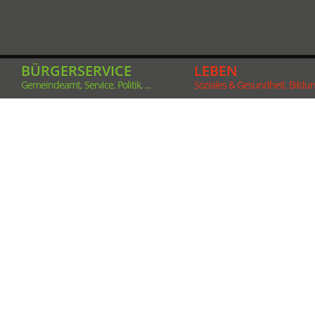
BÜRGERSERVICE
LEBEN
Gemeindeamt, Service, Politik, ...
Soziales & Gesundheit, Bildung