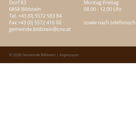
Dorf 83
Montag-Freitag
6858 Bildstein
08.00 - 12.00 Uhr
Tel. +43 (0) 5572 583 84
Fax +43 (0) 5572 416 00
sowie nach telefonisc
gemeinde.bildstein@
cnv.at
© 2026 Gemeinde Bildstein |
Impressum