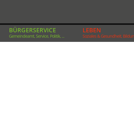
BÜRGERSERVICE
LEBEN
Gemeindeamt, Service, Politik, ...
Soziales & Gesundheit, Bildung