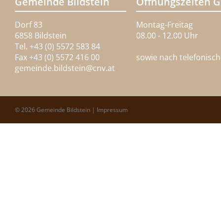
Gemeinde Bildstein
Öffnungszeiten 
Dorf 83
Montag-Freitag
6858 Bildstein
08.00 - 12.00 Uhr
Tel. +43 (0) 5572 583 84
Fax +43 (0) 5572 416 00
sowie nach telefonisc
gemeinde.bildstein@
cnv.at
© 2026 Gemeinde Bildstein |
Impressum