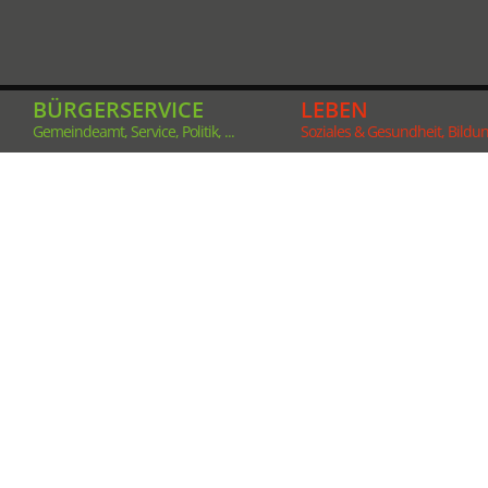
BÜRGERSERVICE
LEBEN
Gemeindeamt, Service, Politik, ...
Soziales & Gesundheit, Bildung