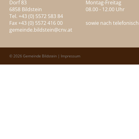
Dorf 83
Montag-Freitag
6858 Bildstein
08.00 - 12.00 Uhr
Tel. +43 (0) 5572 583 84
Fax +43 (0) 5572 416 00
sowie nach telefonisc
gemeinde.bildstein@
cnv.at
© 2026 Gemeinde Bildstein |
Impressum