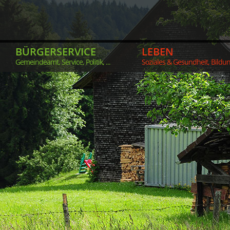
BÜRGERSERVICE
LEBEN
Gemeindeamt, Service, Politik, ...
Soziales & Gesundheit, Bildung