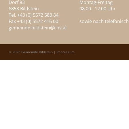
Dorf 83
Montag-Freitag
6858 Bildstein
08.00 - 12.00 Uhr
Tel. +43 (0) 5572 583 84
Fax +43 (0) 5572 416 00
sowie nach telefonisc
gemeinde.bildstein@
cnv.at
© 2026 Gemeinde Bildstein |
Impressum