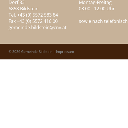
Dorf 83
Montag-Freitag
6858 Bildstein
08.00 - 12.00 Uhr
Tel. +43 (0) 5572 583 84
Fax +43 (0) 5572 416 00
sowie nach telefonisc
gemeinde.bildstein@
cnv.at
© 2026 Gemeinde Bildstein |
Impressum