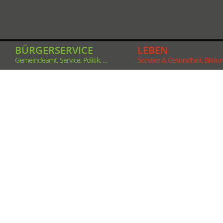
BÜRGERSERVICE
LEBEN
Gemeindeamt, Service, Politik, ...
Soziales & Gesundheit, Bildung