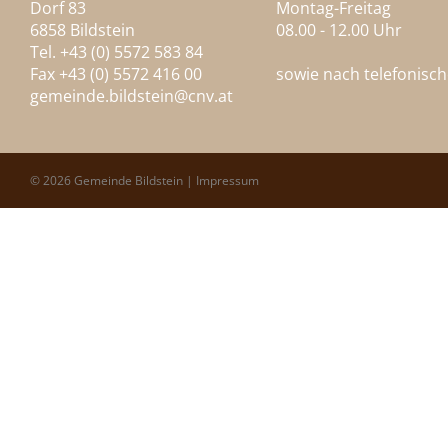
Dorf 83
Montag-Freitag
6858 Bildstein
08.00 - 12.00 Uhr
Tel. +43 (0) 5572 583 84
Fax +43 (0) 5572 416 00
sowie nach telefonisc
gemeinde.bildstein@
cnv.at
© 2026 Gemeinde Bildstein |
Impressum