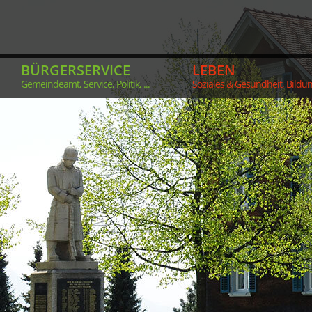
BÜRGERSERVICE
LEBEN
Gemeindeamt, Service, Politik, ...
Soziales & Gesundheit, Bildung