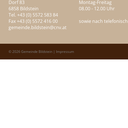
Dorf 83
Montag-Freitag
6858 Bildstein
08.00 - 12.00 Uhr
Tel. +43 (0) 5572 583 84
Fax +43 (0) 5572 416 00
sowie nach telefonisc
gemeinde.bildstein@
cnv.at
© 2026 Gemeinde Bildstein |
Impressum