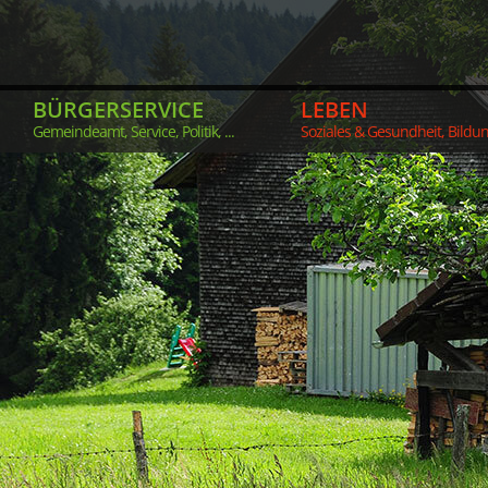
BÜRGERSERVICE
LEBEN
Gemeindeamt, Service, Politik, ...
Soziales & Gesundheit, Bildung