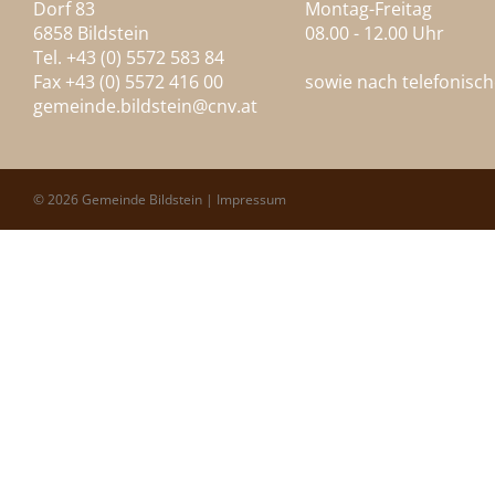
Dorf 83
Montag-Freitag
6858 Bildstein
08.00 - 12.00 Uhr
Tel. +43 (0) 5572 583 84
Fax +43 (0) 5572 416 00
sowie nach telefonisc
gemeinde.bildstein@
cnv.at
© 2026 Gemeinde Bildstein |
Impressum