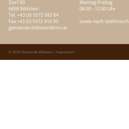
Dorf 83
Montag-Freitag
6858 Bildstein
08.00 - 12.00 Uhr
Tel. +43 (0) 5572 583 84
Fax +43 (0) 5572 416 00
sowie nach telefonisc
gemeinde.bildstein@
cnv.at
© 2026 Gemeinde Bildstein |
Impressum