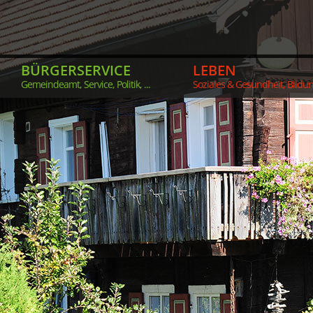
BÜRGERSERVICE
LEBEN
Gemeindeamt, Service, Politik, ...
Soziales & Gesundheit, Bildung