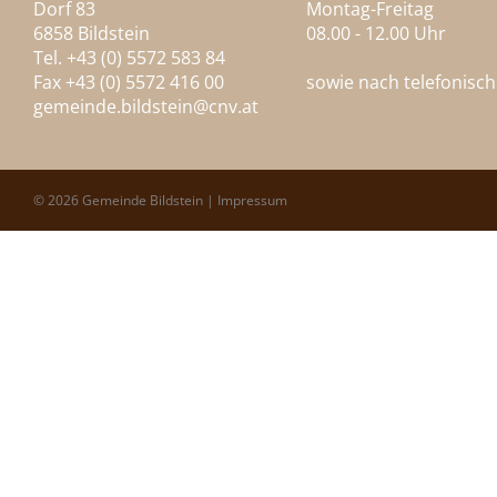
Dorf 83
Montag-Freitag
6858 Bildstein
08.00 - 12.00 Uhr
Tel. +43 (0) 5572 583 84
Fax +43 (0) 5572 416 00
sowie nach telefonisc
gemeinde.bildstein@
cnv.at
© 2026 Gemeinde Bildstein |
Impressum