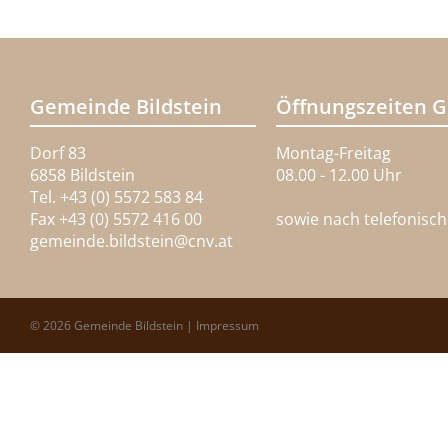
Gemeinde Bildstein
Öffnungszeiten 
Dorf 83
Montag-Freitag
6858 Bildstein
08.00 - 12.00 Uhr
Tel. +43 (0) 5572 583 84
Fax +43 (0) 5572 416 00
sowie nach telefonisc
gemeinde.bildstein@
cnv.at
© 2026 Gemeinde Bildstein |
Impressum