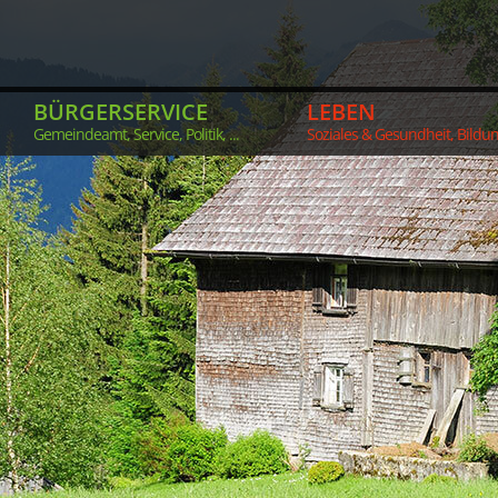
BÜRGERSERVICE
LEBEN
Gemeindeamt, Service, Politik, ...
Soziales & Gesundheit, Bildung