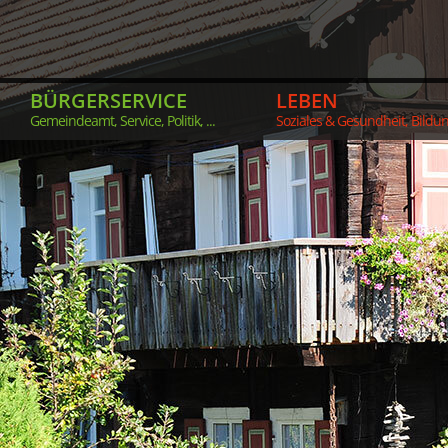
BÜRGERSERVICE
LEBEN
Gemeindeamt, Service, Politik, ...
Soziales & Gesundheit, Bildung