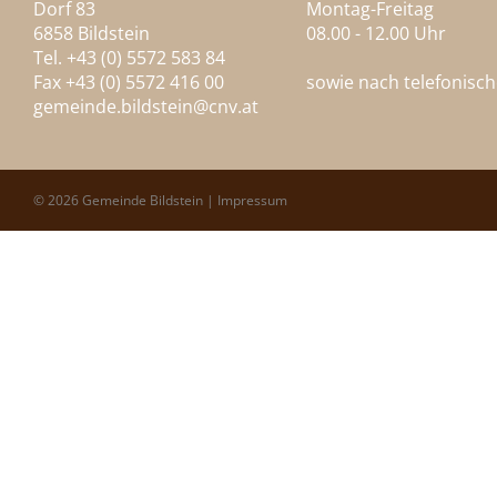
Dorf 83
Montag-Freitag
6858 Bildstein
08.00 - 12.00 Uhr
Tel. +43 (0) 5572 583 84
Fax +43 (0) 5572 416 00
sowie nach telefonisc
gemeinde.bildstein@
cnv.at
© 2026 Gemeinde Bildstein |
Impressum