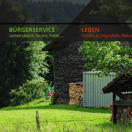
BÜRGERSERVICE
LEBEN
Gemeindeamt, Service, Politik, ...
Soziales & Gesundheit, Bildung