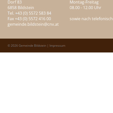
Dorf 83
Montag-Freitag
6858 Bildstein
08.00 - 12.00 Uhr
Tel. +43 (0) 5572 583 84
Fax +43 (0) 5572 416 00
sowie nach telefonisc
gemeinde.bildstein@
cnv.at
© 2026 Gemeinde Bildstein |
Impressum