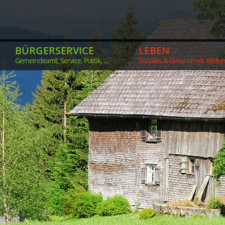
BÜRGERSERVICE
LEBEN
Gemeindeamt, Service, Politik, ...
Soziales & Gesundheit, Bildung