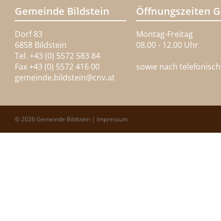
Gemeinde Bildstein
Öffnungszeiten 
Dorf 83
Montag-Freitag
6858 Bildstein
08.00 - 12.00 Uhr
Tel. +43 (0) 5572 583 84
Fax +43 (0) 5572 416 00
sowie nach telefonisc
gemeinde.bildstein@
cnv.at
© 2026 Gemeinde Bildstein |
Impressum