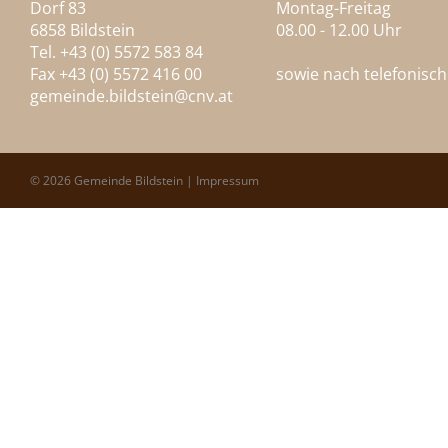
Dorf 83
Montag-Freitag
6858 Bildstein
08.00 - 12.00 Uhr
Tel. +43 (0) 5572 583 84
Fax +43 (0) 5572 416 00
sowie nach telefonisc
gemeinde.bildstein@
cnv.at
© 2026 Gemeinde Bildstein |
Impressum