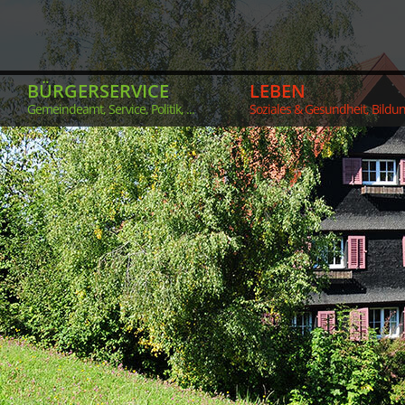
BÜRGERSERVICE
LEBEN
Gemeindeamt, Service, Politik, ...
Soziales & Gesundheit, Bildung