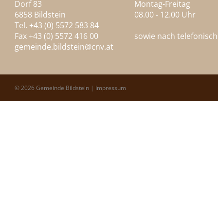
Dorf 83
Montag-Freitag
6858 Bildstein
08.00 - 12.00 Uhr
Tel. +43 (0) 5572 583 84
Fax +43 (0) 5572 416 00
sowie nach telefonisc
gemeinde.bildstein@
cnv.at
© 2026 Gemeinde Bildstein |
Impressum