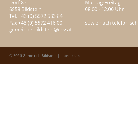
Dorf 83
Montag-Freitag
6858 Bildstein
08.00 - 12.00 Uhr
Tel. +43 (0) 5572 583 84
Fax +43 (0) 5572 416 00
sowie nach telefonisc
gemeinde.bildstein@
cnv.at
© 2026 Gemeinde Bildstein |
Impressum