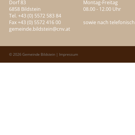
Dorf 83
Montag-Freitag
6858 Bildstein
08.00 - 12.00 Uhr
Tel. +43 (0) 5572 583 84
Fax +43 (0) 5572 416 00
sowie nach telefonisc
gemeinde.bildstein@
cnv.at
© 2026 Gemeinde Bildstein |
Impressum