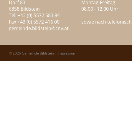
Dorf 83
Montag-Freitag
6858 Bildstein
08.00 - 12.00 Uhr
Tel. +43 (0) 5572 583 84
Fax +43 (0) 5572 416 00
sowie nach telefonisc
gemeinde.bildstein@
cnv.at
© 2026 Gemeinde Bildstein |
Impressum