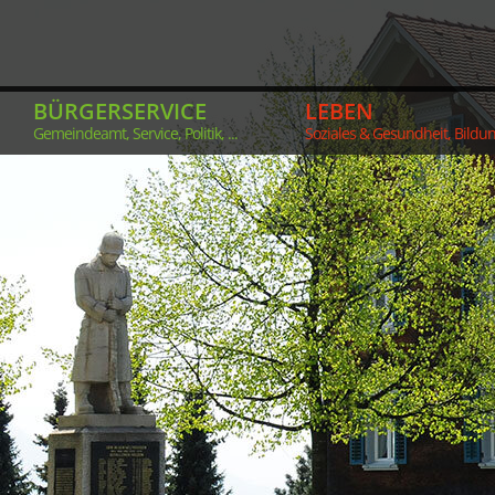
BÜRGERSERVICE
LEBEN
Gemeindeamt, Service, Politik, ...
Soziales & Gesundheit, Bildung