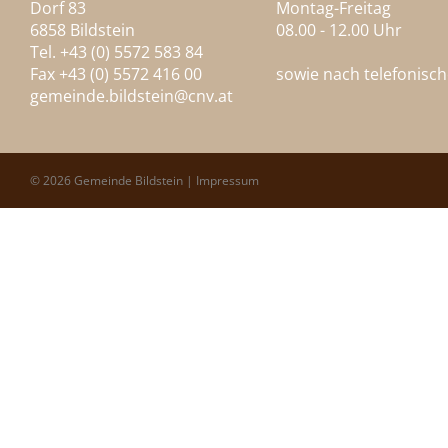
Dorf 83
Montag-Freitag
6858 Bildstein
08.00 - 12.00 Uhr
Tel. +43 (0) 5572 583 84
Fax +43 (0) 5572 416 00
sowie nach telefonisc
gemeinde.bildstein@
cnv.at
© 2026 Gemeinde Bildstein |
Impressum