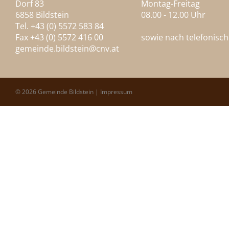
Dorf 83
Montag-Freitag
6858 Bildstein
08.00 - 12.00 Uhr
Tel. +43 (0) 5572 583 84
Fax +43 (0) 5572 416 00
sowie nach telefonisc
gemeinde.bildstein@
cnv.at
© 2026 Gemeinde Bildstein |
Impressum