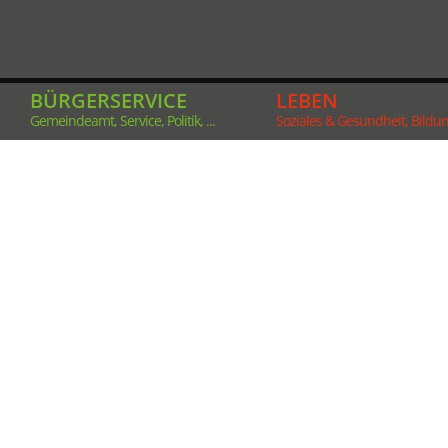
BÜRGERSERVICE
LEBEN
Gemeindeamt, Service, Politik, ...
Soziales & Gesundheit, Bildung