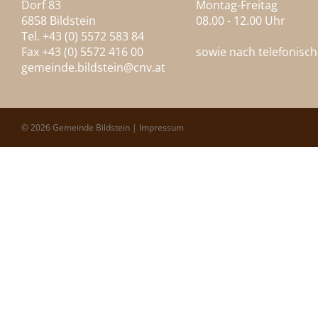
Dorf 83
Montag-Freitag
6858 Bildstein
08.00 - 12.00 Uhr
Tel. +43 (0) 5572 583 84
Fax +43 (0) 5572 416 00
sowie nach telefonisc
gemeinde.bildstein@
cnv.at
© 2026 Gemeinde Bildstein |
Impressum