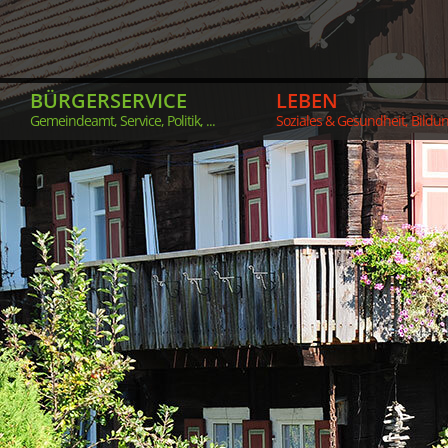
BÜRGERSERVICE
LEBEN
Gemeindeamt, Service, Politik, ...
Soziales & Gesundheit, Bildung