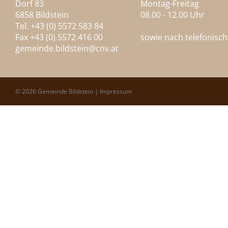
Dorf 83
Montag-Freitag
6858 Bildstein
08.00 - 12.00 Uhr
Tel. +43 (0) 5572 583 84
Fax +43 (0) 5572 416 00
sowie nach telefonisc
gemeinde.bildstein@
cnv.at
© 2026 Gemeinde Bildstein |
Impressum