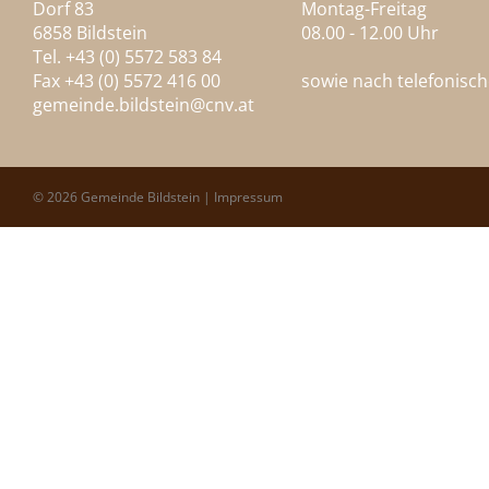
Dorf 83
Montag-Freitag
6858 Bildstein
08.00 - 12.00 Uhr
Tel. +43 (0) 5572 583 84
Fax +43 (0) 5572 416 00
sowie nach telefonisc
gemeinde.bildstein@
cnv.at
© 2026 Gemeinde Bildstein |
Impressum