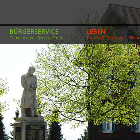
BÜRGERSERVICE
LEBEN
Gemeindeamt, Service, Politik, ...
Soziales & Gesundheit, Bildung