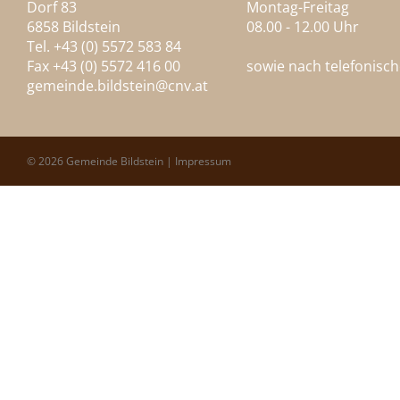
Dorf 83
Montag-Freitag
6858 Bildstein
08.00 - 12.00 Uhr
Tel. +43 (0) 5572 583 84
Fax +43 (0) 5572 416 00
sowie nach telefonisc
gemeinde.bildstein@
cnv.at
© 2026 Gemeinde Bildstein |
Impressum