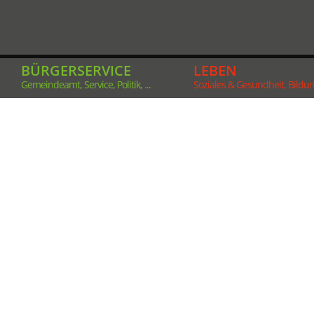
BÜRGERSERVICE
LEBEN
Gemeindeamt, Service, Politik, ...
Soziales & Gesundheit, Bildung