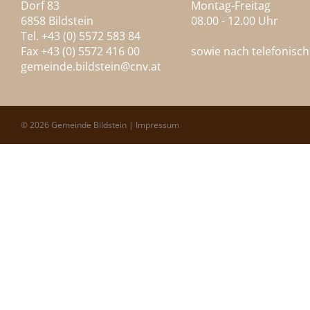
Dorf 83
Montag-Freitag
6858 Bildstein
08.00 - 12.00 Uhr
Tel. +43 (0) 5572 583 84
Fax +43 (0) 5572 416 00
sowie nach telefonisc
gemeinde.bildstein@
cnv.at
© 2026 Gemeinde Bildstein |
Impressum