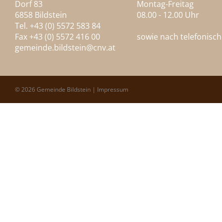
Dorf 83
Montag-Freitag
6858 Bildstein
08.00 - 12.00 Uhr
Tel. +43 (0) 5572 583 84
Fax +43 (0) 5572 416 00
sowie nach telefonisc
gemeinde.bildstein@
cnv.at
© 2026 Gemeinde Bildstein |
Impressum