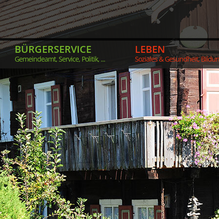
BÜRGERSERVICE
LEBEN
Gemeindeamt, Service, Politik, ...
Soziales & Gesundheit, Bildung