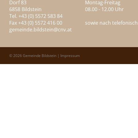
Dorf 83
Montag-Freitag
6858 Bildstein
08.00 - 12.00 Uhr
Tel. +43 (0) 5572 583 84
Fax +43 (0) 5572 416 00
sowie nach telefonisc
gemeinde.bildstein@
cnv.at
© 2026 Gemeinde Bildstein |
Impressum