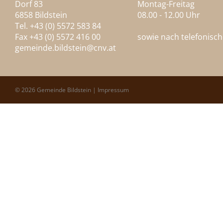
Dorf 83
Montag-Freitag
6858 Bildstein
08.00 - 12.00 Uhr
Tel. +43 (0) 5572 583 84
Fax +43 (0) 5572 416 00
sowie nach telefonisc
gemeinde.bildstein@
cnv.at
© 2026 Gemeinde Bildstein |
Impressum