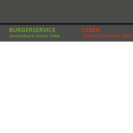
BÜRGERSERVICE
LEBEN
Gemeindeamt, Service, Politik, ...
Soziales & Gesundheit, Bildung