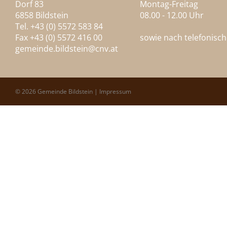
Dorf 83
Montag-Freitag
6858 Bildstein
08.00 - 12.00 Uhr
Tel. +43 (0) 5572 583 84
Fax +43 (0) 5572 416 00
sowie nach telefonisc
gemeinde.bildstein@
cnv.at
© 2026 Gemeinde Bildstein |
Impressum