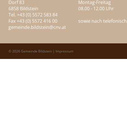
Dorf 83
Montag-Freitag
6858 Bildstein
08.00 - 12.00 Uhr
Tel. +43 (0) 5572 583 84
Fax +43 (0) 5572 416 00
sowie nach telefonisc
gemeinde.bildstein@
cnv.at
© 2026 Gemeinde Bildstein |
Impressum