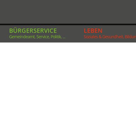
BÜRGERSERVICE
LEBEN
Gemeindeamt, Service, Politik, ...
Soziales & Gesundheit, Bildung