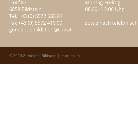
Dorf 83
Montag-Freitag
6858 Bildstein
08.00 - 12.00 Uhr
Tel. +43 (0) 5572 583 84
Fax +43 (0) 5572 416 00
sowie nach telefonisc
gemeinde.bildstein@
cnv.at
© 2026 Gemeinde Bildstein |
Impressum