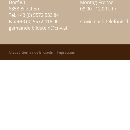
Dorf 83
Montag-Freitag
6858 Bildstein
08.00 - 12.00 Uhr
Tel. +43 (0) 5572 583 84
Fax +43 (0) 5572 416 00
sowie nach telefonisc
gemeinde.bildstein@
cnv.at
© 2026 Gemeinde Bildstein |
Impressum