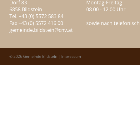
Dorf 83
Montag-Freitag
6858 Bildstein
08.00 - 12.00 Uhr
Tel. +43 (0) 5572 583 84
Fax +43 (0) 5572 416 00
sowie nach telefonisc
gemeinde.bildstein@
cnv.at
© 2026 Gemeinde Bildstein |
Impressum