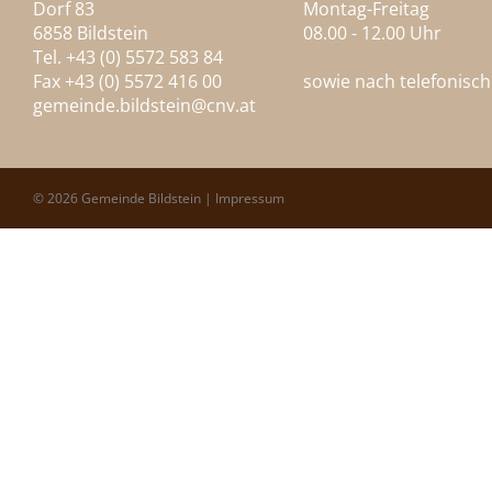
Dorf 83
Montag-Freitag
6858 Bildstein
08.00 - 12.00 Uhr
Tel. +43 (0) 5572 583 84
Fax +43 (0) 5572 416 00
sowie nach telefonisc
gemeinde.bildstein@
cnv.at
© 2026 Gemeinde Bildstein |
Impressum