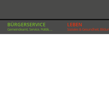
BÜRGERSERVICE
LEBEN
Gemeindeamt, Service, Politik, ...
Soziales & Gesundheit, Bildung