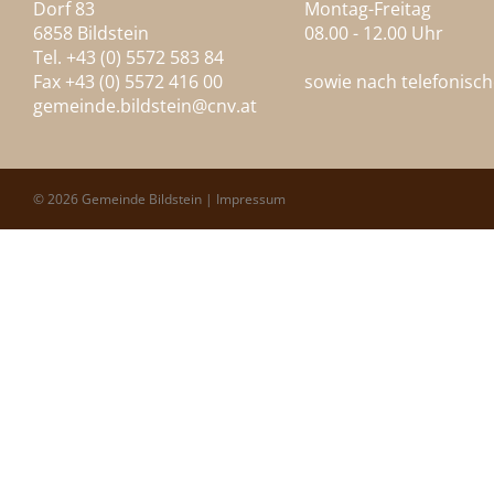
Dorf 83
Montag-Freitag
6858 Bildstein
08.00 - 12.00 Uhr
Tel. +43 (0) 5572 583 84
Fax +43 (0) 5572 416 00
sowie nach telefonisc
gemeinde.bildstein@
cnv.at
© 2026 Gemeinde Bildstein |
Impressum